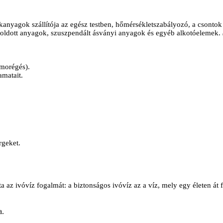
akanyagok szállítója az egész testben, hőmérsékletszabályozó, a csontok
az oldott anyagok, szuszpendált ásványi anyagok és egyéb alkotóelemek.
omorégés).
amatait.
rgeket.
 az ivóvíz fogalmát: a biztonságos ivóvíz az a víz, mely egy életen át 
a.