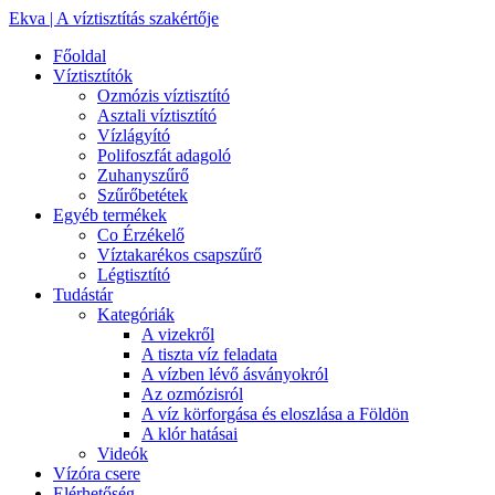
Ekva | A víztisztítás szakértője
Főoldal
Víztisztítók
Ozmózis víztisztító
Asztali víztisztító
Vízlágyító
Polifoszfát adagoló
Zuhanyszűrő
Szűrőbetétek
Egyéb termékek
Co Érzékelő
Víztakarékos csapszűrő
Légtisztító
Tudástár
Kategóriák
A vizekről
A tiszta víz feladata
A vízben lévő ásványokról
Az ozmózisról
A víz körforgása és eloszlása a Földön
A klór hatásai
Videók
Vízóra csere
Elérhetőség