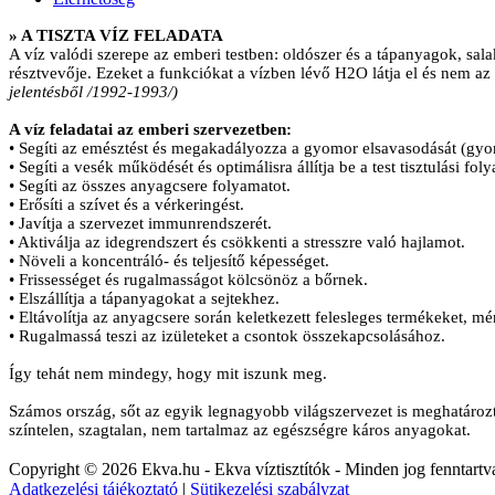
» A TISZTA VÍZ FELADATA
A víz valódi szerepe az emberi testben: oldószer és a tápanyagok, sal
résztvevője. Ezeket a funkciókat a vízben lévő H2O látja el és nem 
jelentésből /1992-1993/)
A víz feladatai az emberi szervezetben:
• Segíti az emésztést és megakadályozza a gyomor elsavasodását (gy
• Segíti a vesék működését és optimálisra állítja be a test tisztulási foly
• Segíti az összes anyagcsere folyamatot.
• Erősíti a szívet és a vérkeringést.
• Javítja a szervezet immunrendszerét.
• Aktiválja az idegrendszert és csökkenti a stresszre való hajlamot.
• Növeli a koncentráló- és teljesítő képességet.
• Frissességet és rugalmasságot kölcsönöz a bőrnek.
• Elszállítja a tápanyagokat a sejtekhez.
• Eltávolítja az anyagcsere során keletkezett felesleges termékeket, mé
• Rugalmassá teszi az izületeket a csontok összekapcsolásához.
Így tehát nem mindegy, hogy mit iszunk meg.
Számos ország, sőt az egyik legnagyobb világszervezet is meghatározta
színtelen, szagtalan, nem tartalmaz az egészségre káros anyagokat.
Copyright © 2026 Ekva.hu - Ekva víztisztítók - Minden jog fenntartv
Adatkezelési tájékoztató
|
Sütikezelési szabályzat