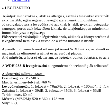
» LÉGTISZTÍTÓ
Ajánljuk mindazoknak, akik az allergiás, asztmás tüneteiket szeretnék
akik tisztább, egészségesebb levegőt szeretnének otthonukban.
Jó szolgálatot tesz a levegőtisztító azoknak is, akik gyakran betegesk
szmogos, poros utak közelében laknak, de tulajdonképpen mindenkin
fontos környezete egészsége.
Előszeretettel vásárolják a légtisztítót azok, akiknek a környezetébe
levegőtisztító nem csak a füstöt, de a káros nikotint is kiszűri.
A párátlanító berendezésekről már jól ismert WDH márka, az elmúlt é
magának az elismerést a német és az európai piacon.
A jó minőség, a hosszú élettartam, az ígéretek pontos betartása, és az a
A
WDH 988-B levegőtisztító
a legmodernebb technológiák felhasznál
A légtisztító műszaki adatai:
Feszültség: 220V / 50Hz
Max teljesítményfelvétel: <60 W
Levegőkeringetés: 1. fokozat ~ 70m3/h, 2. fokozat: ~ 180m3/h, 3. fo
Zajszint: 1. fokozat ~ 39dB, 2. fokozat~ 45dB, 3. fokozat ~ 53dB
Terület: max. 60 m2
Méretek (M/SZ/M): 520 x 360 x 178 mm
Súly: 6 kg