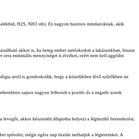
ormaldehid, H2S, NH3 stb). Ez nagyon hasznos mindazoknak, akik
asználható akkor is, ha beteg ember tartózkodott a lakásunkban, hiszen
 orra minimális mennyiséget is érzékel, ezért nem kell aggódni
ológia arról is gondoskodik, hogy a közelükben lévő szűrőkben ne
elterekben sajnos nagyon felborult a pozitív és a negatív ionok
 levegőt, akkor készenléti állapotba helyezi a légtisztító berendezést.
t spórolni, mégis egész nap tisztán tarthatjuk a légtereinket. A