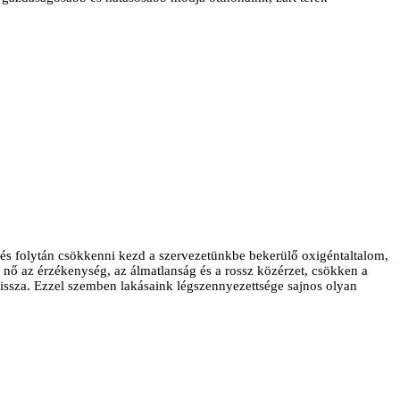
ődés folytán csökkenni kezd a szervezetünkbe bekerülő oxigéntaltalom,
 nő az érzékenység, az álmatlanság és a rossz közérzet, csökken a
vissza. Ezzel szemben lakásaink légszennyezettsége sajnos olyan