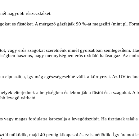
-nél nagyobb részecskéket.
zagokat és füstöket. A mérgező gázfajták 90 %-át megszűri (mint pl. F
füstöt, vagy erős szagokat szeretnénk minél gyorsabban semlegesíteni. H
yiségben hasznos, nagy mennyiségben erős oxidáló hatású gáz. Az ember
an elpusztítja, így még egészségesebbé válik a környezet. Az UV techn
elyek elterjednek a helyiségben és lebontják a füstöt és a szagokat. A b
sebb levegő várható.
vagy magas fordulatra kapcsolja a levegőtisztítót. Ha tisztának találja a
sztül működik, majd 40 percig kikapcsol és ez ismétlődik. Így áramot lehe