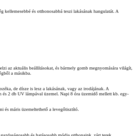
z még kellemesebbé és otthonosabbá teszi lakásának hangulatát. A
elzi az aktuális beállításokat, és bármely gomb megnyomására világít,
ségből a másikba.
ozéka, de dísze is lesz a lakásának, vagy az irodájának. A
én és 2 db UV lámpával üzemel. Napi 8 óra üzemidő mellett kb. egy-
ni és máris üzemeltethető a levegőtisztító.
kal gazdaságosabb és hatásosabb módja otthonaink, zárt terek