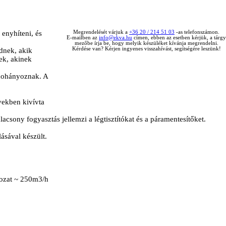
 enyhíteni, és
Megrendelését várjuk a
+36 20 / 214 51 03
-as telefonszámon.
E-mailben az
info@ekva.hu
címen, ebben az esetben kérjük, a tárgy
mezőbe írja be, hogy melyik készüléket kívánja megrendelni.
Kérdése van? Kérjen ingyenes visszahívást, segítségére leszünk!
ednek, akik
ek, akinek
n dohányoznak. A
vekben kivívta
lacsony fogyasztás jellemzi a légtisztítókat és a páramentesítőket.
ásával készült.
kozat ~ 250m3/h