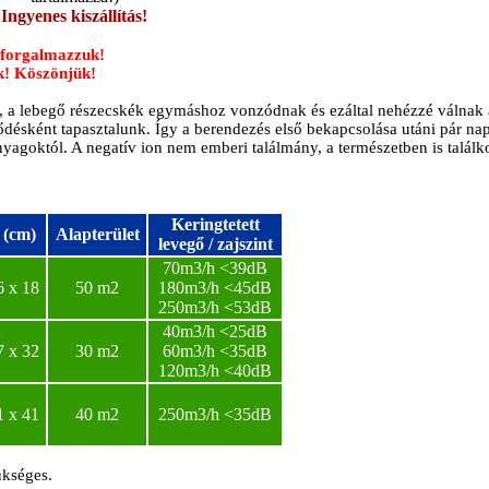
Ingyenes kiszállítás!
m forgalmazzuk!
ük! Köszönjük!
egőt, a lebegő részecskék egymáshoz vonzódnak és ezáltal nehézzé váln
désként tapasztalunk. Így a berendezés első bekapcsolása utáni pár napo
 anyagoktól. A negatív ion nem emberi találmány, a természetben is talá
Keringtetett
 (cm)
Alapterület
levegő / zajszint
70m3/h <39dB
6 x 18
50 m2
180m3/h <45dB
250m3/h <53dB
40m3/h <25dB
7 x 32
30 m2
60m3/h <35dB
120m3/h <40dB
1 x 41
40 m2
250m3/h <35dB
ükséges.