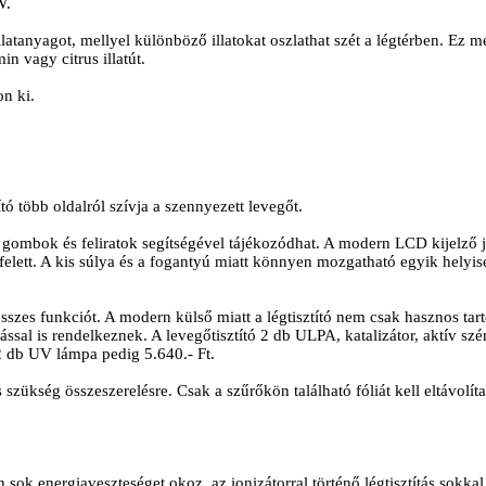
W.
az illatanyagot, mellyel különböző illatokat oszlathat szét a légtérben. E
in vagy citrus illatút.
on ki.
tító több oldalról szívja a szennyezett levegőt.
ű gombok és feliratok segítségével tájékozódhat. A modern LCD kijelző j
a felett. A kis súlya és a fogantyú miatt könnyen mozgatható egyik helyi
összes funkciót. A modern külső miatt a légtisztító nem csak hasznos tart
al is rendelkeznek. A levegőtisztító 2 db ULPA, katalizátor, aktív sz
 2 db UV lámpa pedig 5.640.- Ft.
szükség összeszerelésre. Csak a szűrőkön található fóliát kell eltávolíta
en sok energiaveszteséget okoz, az ionizátorral történő légtisztítás sok