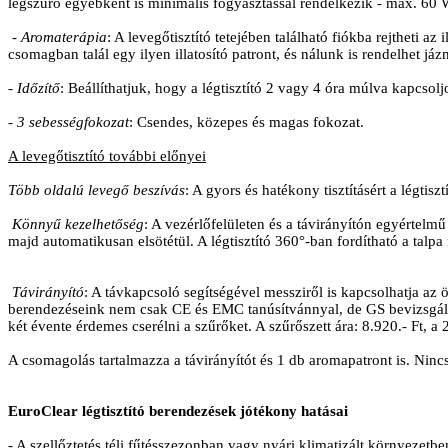
légszűrő egyébként is minimális fogyasztással rendelkezik - max. 60 
-
Aromaterápia
: A levegőtisztító tetejében található fiókba rejtheti 
csomagban talál egy ilyen illatosító patront, és nálunk is rendelhet jázm
-
Időzítő
: Beállíthatjuk, hogy a légtisztító 2 vagy 4 óra múlva kapcsolj
-
3 sebességfokozat
: Csendes, közepes és magas fokozat.
A levegőtisztító további előnyei
Több oldalú levegő beszívás
: A gyors és hatékony tisztításért a légtisz
Könnyű kezelhetőség
: A vezérlőfelületen és a távirányítón egyértelm
majd automatikusan elsötétül. A légtisztító 360°-ban fordítható a talp
Távirányító
: A távkapcsoló segítségével messziről is kapcsolhatja az 
berendezéseink nem csak CE és EMC tanúsítvánnyal, de GS bevizsgáláss
két évente érdemes cserélni a szűrőket. A szűrőszett ára: 8.920.- Ft, a
A csomagolás tartalmazza a távirányítót és 1 db aromapatront is. Nincs 
EuroClear légtisztító berendezések jótékony hatásai
- A szellőztetés téli fűtésszezonban vagy nyári klimatizált környezetb