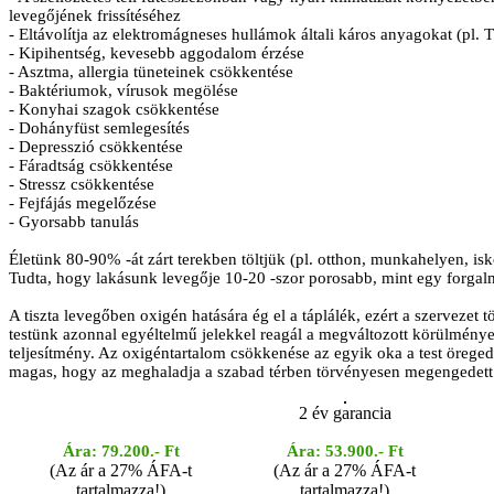
levegőjének frissítéséhez
- Eltávolítja az elektromágneses hullámok általi káros anyagokat (pl.
- Kipihentség, kevesebb aggodalom érzése
- Asztma, allergia tüneteinek csökkentése
- Baktériumok, vírusok megölése
- Konyhai szagok csökkentése
- Dohányfüst semlegesítés
- Depresszió csökkentése
- Fáradtság csökkentése
- Stressz csökkentése
- Fejfájás megelőzése
- Gyorsabb tanulás
Életünk 80-90% -át zárt terekben töltjük (pl. otthon, munkahelyen, iskol
Tudta, hogy lakásunk levegője 10-20 -szor porosabb, mint egy forgal
A tiszta levegőben oxigén hatására ég el a táplálék, ezért a szerveze
testünk azonnal egyéltelmű jelekkel reagál a megváltozott körülménye
teljesítmény. Az oxigéntartalom csökkenése az egyik oka a test örege
magas, hogy az meghaladja a szabad térben törvényesen megengedett 
2 év garancia
Ára: 79.200.- Ft
Ára: 53.900.- Ft
(Az ár a 27% ÁFA-t
(Az ár a 27% ÁFA-t
tartalmazza!)
tartalmazza!)