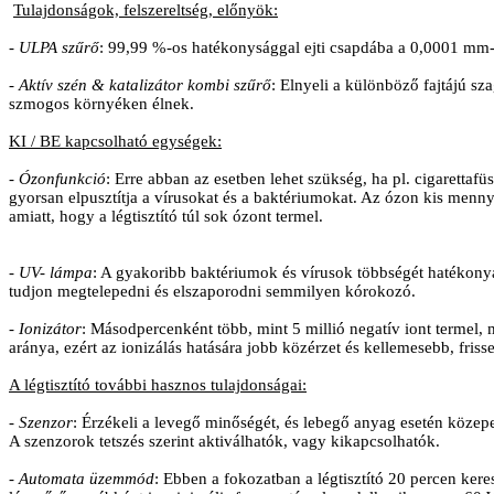
Tulajdonságok, felszereltség, előnyök:
-
ULPA szűrő
: 99,99 %-os hatékonysággal ejti csapdába a 0,0001 mm
-
Aktív szén & katalizátor kombi szűrő
: Elnyeli a különböző fajtájú s
szmogos környéken élnek.
KI / BE kapcsolható egységek:
-
Ózonfunkció
: Erre abban az esetben lehet szükség, ha pl. cigaretta
gyorsan elpusztítja a vírusokat és a baktériumokat. Az ózon kis menn
amiatt, hogy a légtisztító túl sok ózont termel.
-
UV- lámpa
: A gyakoribb baktériumok és vírusok többségét hatékony
tudjon megtelepedni és elszaporodni semmilyen kórokozó.
-
Ionizátor
: Másodpercenként több, mint 5 millió negatív iont termel, m
aránya, ezért az ionizálás hatására jobb közérzet és kellemesebb, fris
A légtisztító további hasznos tulajdonságai:
-
Szenzor
: Érzékeli a levegő minőségét, és lebegő anyag esetén közepes 
A szenzorok tetszés szerint aktiválhatók, vagy kikapcsolhatók.
-
Automata üzemmód
: Ebben a fokozatban a légtisztító 20 percen kere