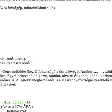
 TV, számítógép, mikrohullámú sütő)
a, autó, ...stb.).
mas útkereszteződés?!
t tökéletes működéséhez létfontosságú a tiszta levegő. Amikor szennyez
kre. Egyre nehezebb dolgozni, tanulni, olvasni és gondolkodni, közben
désének is. A legtöbb megbetegedés is a légszennyezettségre vezethető 
értékeket.
Ára: 65.000.- Ft
(Az ár a 27% ÁFA-t
tartalmazza!)