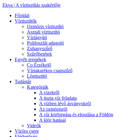
Ekva | A víztisztítás szakértője
Főoldal
Víztisztítók
Ozmózis víztisztító
Asztali víztisztító
Vízlágyító
Polifoszfát adagoló
Zuhanyszűrő
Szűrőbetétek
Egyéb termékek
Co Érzékelő
Víztakarékos csapszűrő
Légtisztító
Tudástár
Kategóriák
A vizekről
A tiszta víz feladata
A vízben lévő ásványokról
Az ozmózisról
A víz körforgása és eloszlása a Földön
A klór hatásai
Videók
Vízóra csere
Elérhetőség