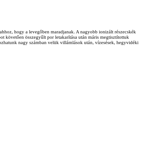
ak ahhoz, hogy a levegőben maradjanak. A nagyobb ionizált részecskék
t követően összegyűlt por letakarítása után máris megtisztítottuk
lkozhatunk nagy számban velük villámlások után, vízesések, hegyvidéki