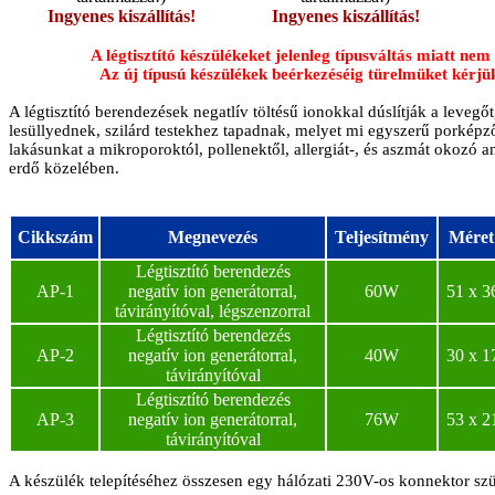
Ingyenes kiszállítás!
Ingyenes kiszállítás!
A légtisztító készülékeket jelenleg típusváltás miatt ne
Az új típusú készülékek beérkezéséig türelmüket kérj
A légtisztító berendezések negatlív töltésű ionokkal dúslítják a lev
lesüllyednek, szilárd testekhez tapadnak, melyet mi egyszerű porképző
lakásunkat a mikroporoktól, pollenektől, allergiát-, és aszmát okozó
erdő közelében.
Cikkszám
Megnevezés
Teljesítmény
Méret
Légtisztító berendezés
AP-1
negatív ion generátorral,
60W
51 x 3
távirányítóval, légszenzorral
Légtisztító berendezés
AP-2
negatív ion generátorral,
40W
30 x 1
távirányítóval
Légtisztító berendezés
AP-3
negatív ion generátorral,
76W
53 x 2
távirányítóval
A készülék telepítéséhez összesen egy hálózati 230V-os konnektor sz