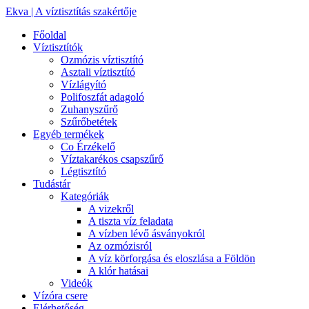
Ekva | A víztisztítás szakértője
Főoldal
Víztisztítók
Ozmózis víztisztító
Asztali víztisztító
Vízlágyító
Polifoszfát adagoló
Zuhanyszűrő
Szűrőbetétek
Egyéb termékek
Co Érzékelő
Víztakarékos csapszűrő
Légtisztító
Tudástár
Kategóriák
A vizekről
A tiszta víz feladata
A vízben lévő ásványokról
Az ozmózisról
A víz körforgása és eloszlása a Földön
A klór hatásai
Videók
Vízóra csere
Elérhetőség