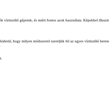
ztisztító gépeink, és miért fontos azok használata. Képekkel illusztrál
derül, hogy milyen módszerrel szereljük fel az egyes víztisztító berende
.
a.