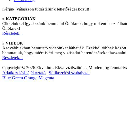
Kérjük, válasszon tudástárunk lehetőségei közül!
»
KATEGÓRIÁK
Cikkeinkkel igyekszünk bemutatni Önöknek, hogy miként használhatók ví
Önöknek!
Részletek...
»
VIDEÓK
A továbbiakban bemutató videóinkat láthatják. Ezekből többek között ki
bemutatjuk, hogy miért is éri meg víztisztító berendezéseket használni
Részletek...
Copyright © 2026 Ekva.hu - Ekva víztisztítók - Minden jog fenntartv
Adatkezelési tájékoztató
|
Sütikezelési szabályzat
Blue
Green
Orange
Magenta